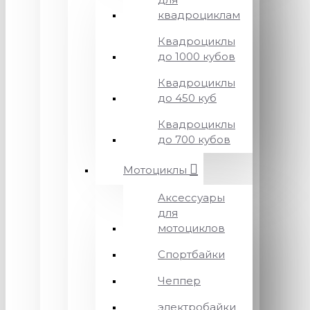
квадроциклам
Квадроциклы
до 1000 кубов
Квадроциклы
до 450 куб
Квадроциклы
до 700 кубов
Мотоциклы
Аксессуары
для
мотоциклов
Спортбайки
Чеппер
электробайки