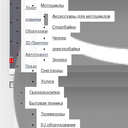
Логин
Мотоциклы
Лодочные Моторы
Аксессуары для мотоциклов
новинки
Закладки
Спортбайки
Оборудование
Чеппер
Сравнение
3D-Принтеры
электробайки
0 товар(ов) - 0 р.
Автотранспорт
Эндуро
Предзаказ из Китая
Снегоходы
В корзине пусто!
Услуги
Газонокосилки
Бытовая техника
Телевизоры
DJ оборудование