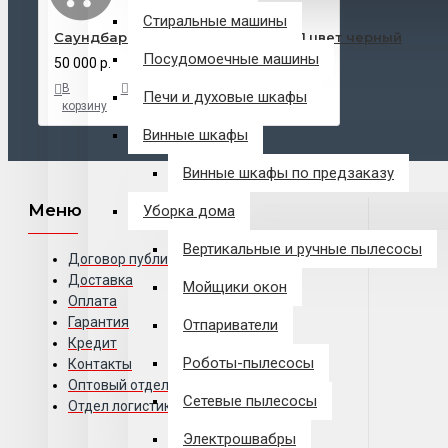
Стиральные машины
Саундбар Xiaomi binnifa Max 7s 5.1,цвет черный
Посудомоечные машины
50 000 р.
В
В
В
Печи и духовые шкафы
корзину
закладки
сравнение
Винные шкафы
Винные шкафы по предзаказу
Меню
Уборка дома
Вертикальные и ручные пылесосы
Договор публичной оферты
Доставка
Мойщики окон
Оплата
Гарантия
Отпариватели
Кредит
Роботы-пылесосы
Контакты
Оптовый отдел
Сетевые пылесосы
Отдел логистики
Электрошвабры