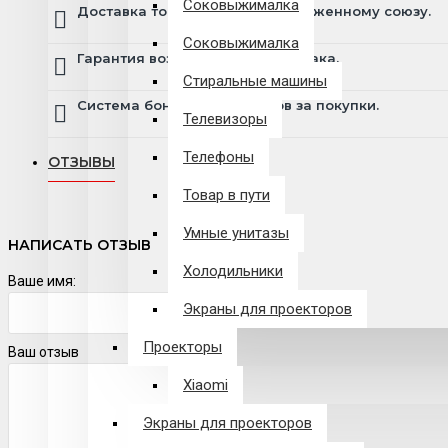
Соковыжималка
Доставка товара по всему Таможенному союзу.
Соковыжималка
Гарантия возврата и обмена брака.
Стиральные машины
Система бонусов и подарков за покупки.
Телевизоры
Телефоны
ОТЗЫВЫ
Товар в пути
Умные унитазы
НАПИСАТЬ ОТЗЫВ
Холодильники
Ваше имя:
Экраны для проекторов
Проекторы
Ваш отзыв
Xiaomi
Экраны для проекторов