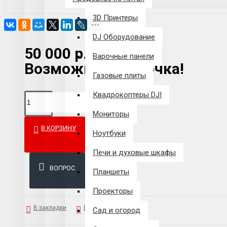
3D Принтеры
DJ Оборудование
50 000 р.
Варочные панели
Возможна рассрочка!
Газовые плиты
Квадрокоптеры DJI
Мониторы
В КОРЗИНУ
Ноутбуки
Печи и духовые шкафы
ВОПРОС
Планшеты
Проекторы
В закладки
В сравнение
Сад и огород