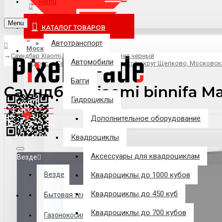
Menu
info@pixel-trade.ru
Menu
КАТАЛОГ ТОВАРОВ
Автотранспорт
Москва
Саундбар Xiaomi binnifa Max 7s 5.1,цвет черный
Автомобили
Адрес: д.Серково, вл1А, городской округ Щелково, Московск
Багги
Саундбар Xiaomi binnifa Ma
Гидроциклы
Дополнительное оборудование
Квадроциклы
Аксессуары для квадроциклам
Везде
Везде
Квадроциклы до 1000 кубов
Квадроциклы до 450 куб
Филиалы
Бытовая техника
Квадроциклы до 700 кубов
Газонокосилки