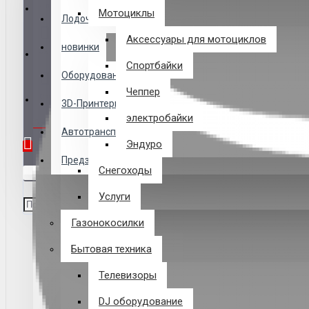
Логин
Мотоциклы
Лодочные Моторы
Аксессуары для мотоциклов
новинки
Закладки
Спортбайки
Оборудование
Чеппер
Сравнение
3D-Принтеры
электробайки
0 товар(ов) - 0 р.
Автотранспорт
Эндуро
Предзаказ из Китая
Снегоходы
В корзине пусто!
Услуги
Газонокосилки
Бытовая техника
Телевизоры
DJ оборудование