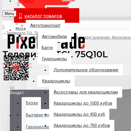
Menu
info@pixel-trade.ru
Menu
КАТАЛОГ ТОВАРОВ
Автотранспорт
Москва
Телевизор TCL 75Q10L
Автомобили
Адрес: д.Серково, вл1А, городской округ Щелково, Московск
Багги
Телевизор TCL 75Q10L
Гидроциклы
Дополнительное оборудование
Квадроциклы
Аксессуары для квадроциклам
Везде
Везде
Квадроциклы до 1000 кубов
Квадроциклы до 450 куб
Филиалы
Бытовая техника
Квадроциклы до 700 кубов
Газонокосилки