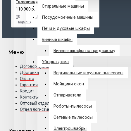
Телевизор TCL 75Q10L
Стиральные машины
110 900 р.
В
В
В
Посудомоечные машины
корзину
закладки
сравнение
Печи и духовые шкафы
Винные шкафы
Винные шкафы по предзаказу
Меню
Уборка дома
Договор публичной оферты
Доставка
Вертикальные и ручные пылесосы
Оплата
Мойщики окон
Гарантия
Кредит
Отпариватели
Контакты
Оптовый отдел
Роботы-пылесосы
Отдел логистики
Сетевые пылесосы
Электрошвабры
Контакты