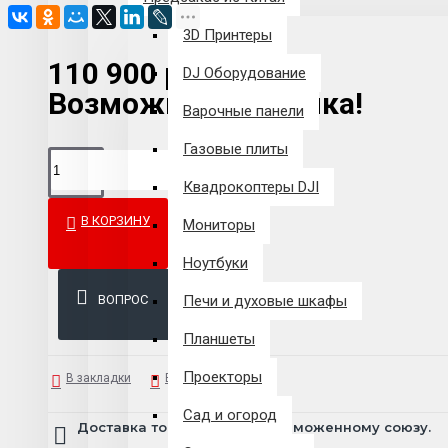
3D Принтеры
110 900 р.
DJ Оборудование
Возможна рассрочка!
Варочные панели
Газовые плиты
Квадрокоптеры DJI
В КОРЗИНУ
Мониторы
Ноутбуки
ВОПРОС
Печи и духовые шкафы
Планшеты
Проекторы
В закладки
В сравнение
Сад и огород
Доставка товара по всему Таможенному союзу.