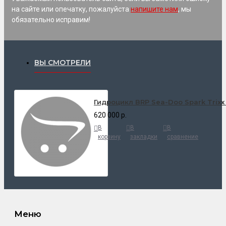
на сайте или опечатку, пожалуйста
напишите нам
, мы
обязательно исправим!
ВЫ СМОТРЕЛИ
Гидроцикл BRP Sea-Doo Spark Trixx
620 000 р.
В
В
В
корзину
закладки
сравнение
Меню