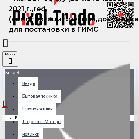
2021 г.,red,
(комплектация:музыка,документ
для постановки в ГИМС
Menu
Везде
Везде
0 товар(ов) - 0 р.
Бытовая техника
Газонокосилки
В корзине пусто!
Лодочные Моторы
новинки