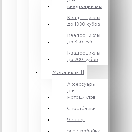
квадроциклам
Квадроциклы
до 1000 кубов
Квадроциклы
до 450 куб
Квадроциклы
до 700 кубов
Мотоциклы
Аксессуары
для
мотоциклов
Спортбайки
Чеппер
электробайки