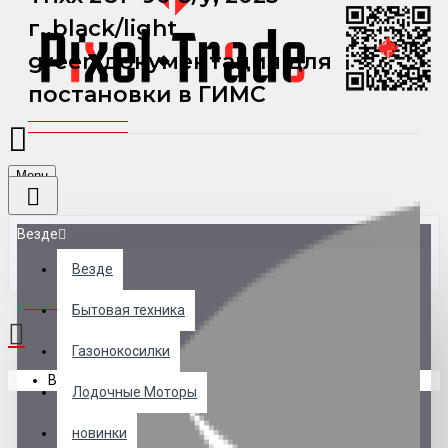
г.,black/light
green,документация для
постановки в ГИМС
Menu
Везде
Везде
0 товар(ов) - 0 р.
Бытовая техника
Газонокосилки
В корзине пусто!
Лодочные Моторы
новинки