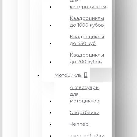
квадроциклам
Квадроциклы
до 1000 кубов
Квадроциклы
до 450 куб
Квадроциклы
до 700 кубов
Мотоциклы
Аксессуары
для
мотоциклов
Спортбайки
Чеппер
электробайки