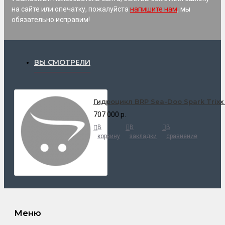
на сайте или опечатку, пожалуйста
напишите нам
, мы
обязательно исправим!
ВЫ СМОТРЕЛИ
Гидроцикл BRP Sea-Doo Spark Trixx 
707 000 р.
В
В
В
корзину
закладки
сравнение
Меню