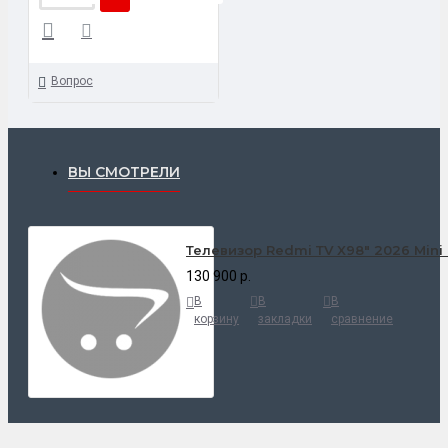
Вопрос
ВЫ СМОТРЕЛИ
Телевизор Rеdmi ТV X98" 2026 Mini
130 900 р.
В
В
В
корзину
закладки
сравнение