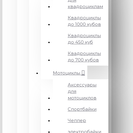
квадроциклам
Квадроциклы
до 1000 кубов
Квадроциклы
до 450 куб
Квадроциклы
до 700 кубов
Мотоциклы
Аксессуары
для
мотоциклов
Спортбайки
Чеппер
электробайки