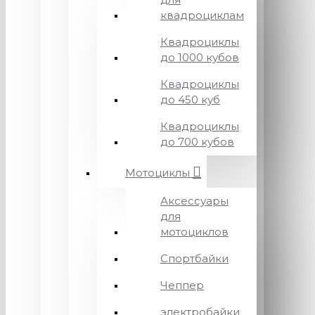
квадроциклам
Квадроциклы
до 1000 кубов
Квадроциклы
до 450 куб
Квадроциклы
до 700 кубов
Мотоциклы
Аксессуары
для
мотоциклов
Спортбайки
Чеппер
электробайки