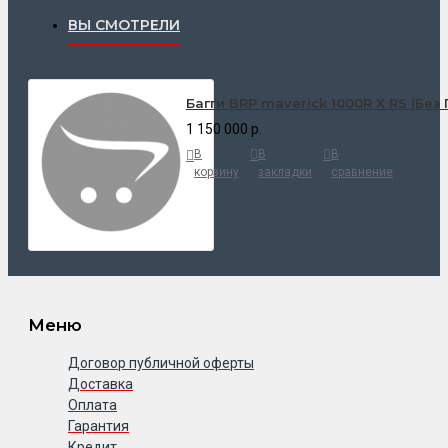
ВЫ СМОТРЕЛИ
Багги BRP maverick 1000R X RS (Без
1 150 000 р.
В
В
В
корзину
закладки
сравнение
Меню
Договор публичной оферты
Доставка
Оплата
Гарантия
Кредит