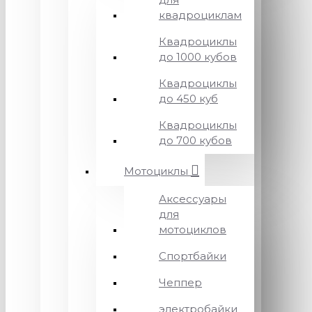
квадроциклам
Квадроциклы
до 1000 кубов
Квадроциклы
до 450 куб
Квадроциклы
до 700 кубов
Мотоциклы
Аксессуары
для
мотоциклов
Спортбайки
Чеппер
электробайки