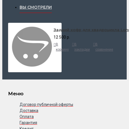
ВЫ СМОТРЕЛИ
Задний кофр для квадроцикла Lonc
12 500 р.
В
В
В
корзину
закладки
сравнение
Меню
Договор публичной оферты
Доставка
Оплата
Гарантия
Кредит