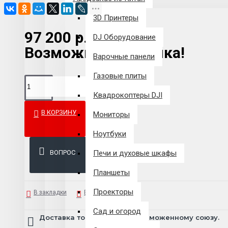
3D Принтеры
97 200 р.
DJ Оборудование
Возможна рассрочка!
Варочные панели
Газовые плиты
Квадрокоптеры DJI
В КОРЗИНУ
Мониторы
Ноутбуки
ВОПРОС
Печи и духовые шкафы
Планшеты
Проекторы
В закладки
В сравнение
Сад и огород
Доставка товара по всему Таможенному союзу.