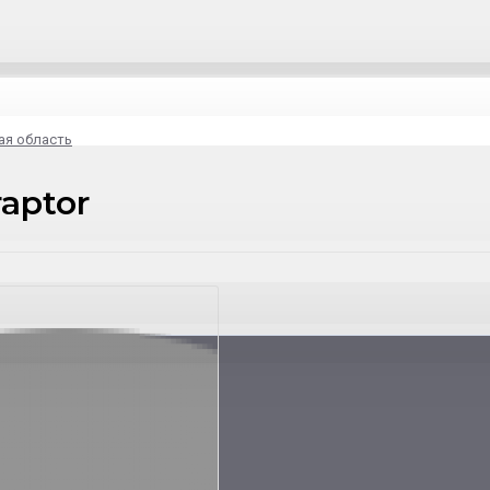
ая область
raptor