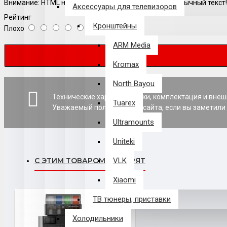
Внимание:
HTML не поддерживается! Используйте обычный текст!
Аксессуары для телевизоров
Рейтинг
Кронштейны
Плохо
Хорошо
ARM Media
Kromax
North Bayou
Технические характеристики, комплектация и внеш
Tuarex
Уважаемый пользователь сайта, если вы заметили 
Ultramounts
Uniteki
С ЭТИМ ТОВАРОМ СМОТРЯТ
VLK
Xiaomi
ТВ тюнеры, приставки
Холодильники