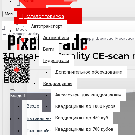
Menu
info@pixel-trade.ru
Menu
КАТАЛОГ ТОВАРОВ
Автотранспорт
Москва
3Д сканер Creality CE-scan raptor
Автомобили
Адрес: д.Серково, вл1А, городской округ Щелково, Московск
Багги
3Д сканер Creality CE-scan 
Гидроциклы
Дополнительное оборудование
Квадроциклы
Аксессуары для квадроциклам
Везде
Везде
Квадроциклы до 1000 кубов
Квадроциклы до 450 куб
Филиалы
Бытовая техника
Квадроциклы до 700 кубов
Газонокосилки