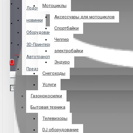
Логин
Мотоциклы
Лодочные Моторы
Аксессуары для мотоциклов
новинки
Закладки
Спортбайки
Оборудование
Чеппер
Сравнение
3D-Принтеры
электробайки
0 товар(ов) - 0 р.
Автотранспорт
Эндуро
Предзаказ из Китая
Снегоходы
В корзине пусто!
Услуги
Газонокосилки
Бытовая техника
Телевизоры
DJ оборудование