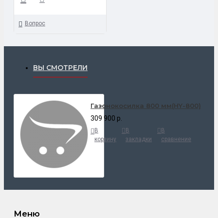
Вопрос
ВЫ СМОТРЕЛИ
Газонокосилка 800 мм(HY-800)
309 900 р.
В
В
В
корзину
закладки
сравнение
Меню