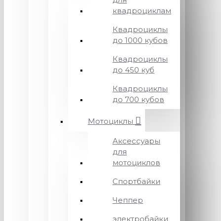
квадроциклам
Квадроциклы
до 1000 кубов
Квадроциклы
до 450 куб
Квадроциклы
до 700 кубов
Мотоциклы
Аксессуары
для
мотоциклов
Спортбайки
Чеппер
электробайки