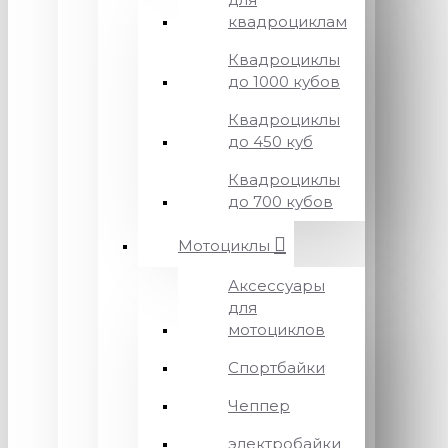
квадроциклам
Квадроциклы
до 1000 кубов
Квадроциклы
до 450 куб
Квадроциклы
до 700 кубов
Мотоциклы
Аксессуары
для
мотоциклов
Спортбайки
Чеппер
электробайки