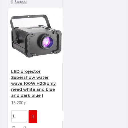
Вопрос
LED projector
Supershow water
wave 100W H20(only
need white and blue
and dark blue )
16 200 р.