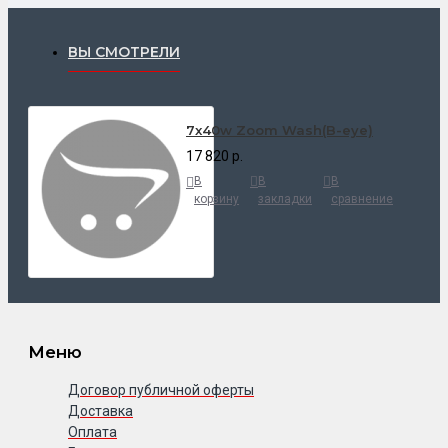
ВЫ СМОТРЕЛИ
7x40w Zoom Wash(B-eye)
17 820 р.
В
В
В
корзину
закладки
сравнение
Меню
Договор публичной оферты
Доставка
Оплата