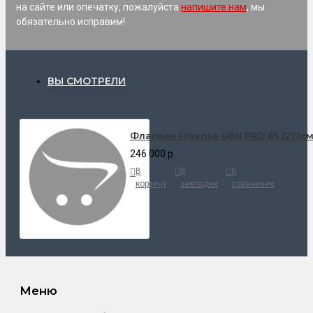
на сайте или опечатку, пожалуйста
напишите нам
, мы
обязательно исправим!
ВЫ СМОТРЕЛИ
Флагман Hisense U8N PRO 85 (217см)
246 000 р.
В
В
В
корзину
закладки
сравнение
Меню