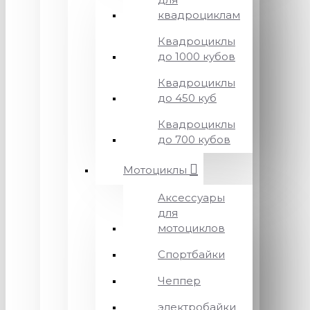
квадроциклам
Квадроциклы
до 1000 кубов
Квадроциклы
до 450 куб
Квадроциклы
до 700 кубов
Мотоциклы
Аксессуары
для
мотоциклов
Спортбайки
Чеппер
электробайки