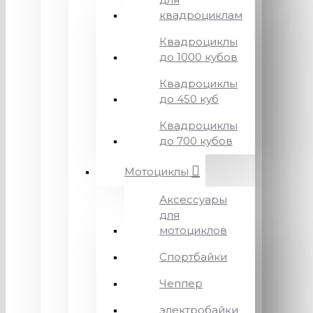
квадроциклам
Квадроциклы
до 1000 кубов
Квадроциклы
до 450 куб
Квадроциклы
до 700 кубов
Мотоциклы
Аксессуары
для
мотоциклов
Спортбайки
Чеппер
электробайки