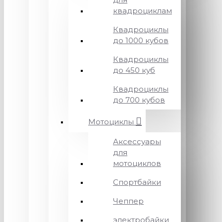
квадроциклам
Квадроциклы
до 1000 кубов
Квадроциклы
до 450 куб
Квадроциклы
до 700 кубов
Мотоциклы
Аксессуары
для
мотоциклов
Спортбайки
Чеппер
электробайки