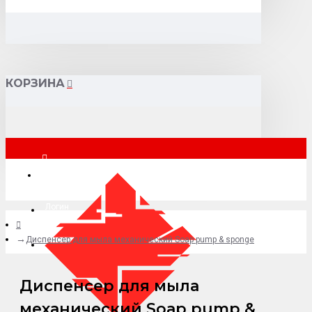
КОРЗИНА
Москва
Логин
Диспенсер для мыла механический Soap pump & sponge
+7 (495) 015-41-41
Диспенсер для мыла
механический Soap pump &