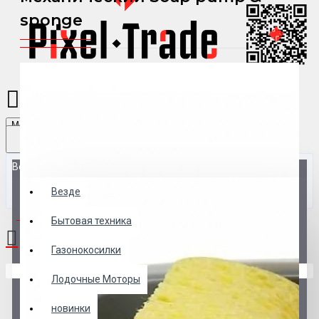
sponge
Menu
Везде
Везде
0 товар(ов) - 0 р.
Бытовая техника
Газонокосилки
В корзине пусто!
Лодочные Моторы
новинки