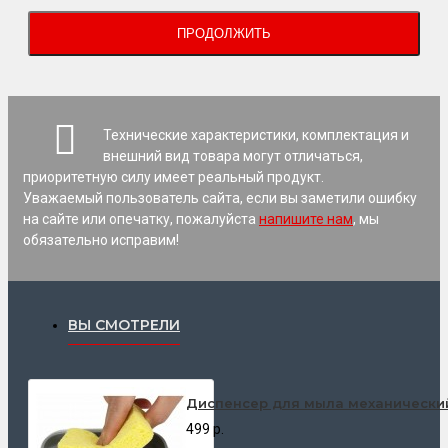
ПРОДОЛЖИТЬ
Технические характеристики, комплектация и
внешний вид товара могут отличаться,
приоритетную силу имеет реальный продукт.
Уважаемый пользователь сайта, если вы заметили ошибку
на сайте или опечатку, пожалуйста
напишите нам
, мы
обязательно исправим!
ВЫ СМОТРЕЛИ
Диспенсер для мыла механически
499 р.