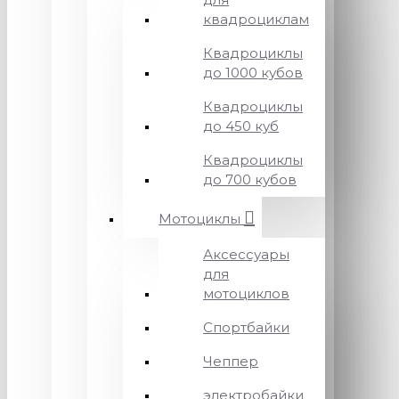
квадроциклам
Квадроциклы
до 1000 кубов
Квадроциклы
до 450 куб
Квадроциклы
до 700 кубов
Мотоциклы
Аксессуары
для
мотоциклов
Спортбайки
Чеппер
электробайки