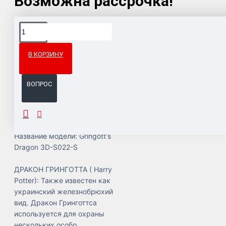
Возможна рассрочка!
Доставка товара по всему Таможенному союзу.
Гарантия возврата и обмена брака.
В КОРЗИНУ
Система бонусов и подарков за покупки.
ВОПРОС
ОПИСАНИЕ
Название модели: Gringott's
Dragon 3D-S022-S
ДРАКОН ГРИНГОТТА ( Harry
Potter): Также известен как
украинский железнобрюхий
вид. Дракон Гринготтса
используется для охраны
нескольких особо