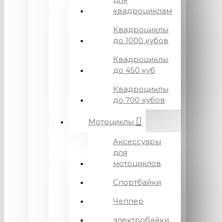
квадроциклам
Квадроциклы
до 1000 кубов
Квадроциклы
до 450 куб
Квадроциклы
до 700 кубов
Мотоциклы
Аксессуары
для
мотоциклов
Спортбайки
Чеппер
электробайки