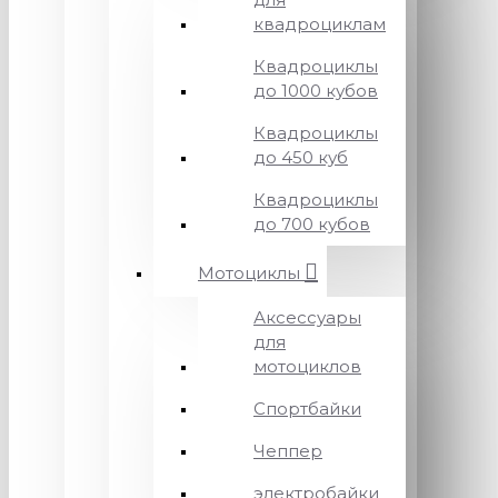
квадроциклам
Квадроциклы
до 1000 кубов
Квадроциклы
до 450 куб
Квадроциклы
до 700 кубов
Мотоциклы
Аксессуары
для
мотоциклов
Спортбайки
Чеппер
электробайки