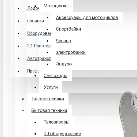
Логин
Мотоциклы
Лодочные Моторы
Аксессуары для мотоциклов
новинки
Закладки
Спортбайки
Оборудование
Чеппер
Сравнение
3D-Принтеры
электробайки
0 товар(ов) - 0 р.
Автотранспорт
Эндуро
Предзаказ из Китая
Снегоходы
В корзине пусто!
Услуги
Газонокосилки
Бытовая техника
Телевизоры
DJ оборудование