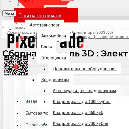
Menu
info@pixel-trade.ru
Menu
КАТАЛОГ ТОВАРОВ
Автотранспорт
Москва
Cборная модель 3D : Электрическая Соло-Гитара (3DJS060)
Автомобили
Адрес: д.Серково, вл1А, городской округ Щелково, Московск
Багги
Cборная модель 3D : Элект
Гидроциклы
Дополнительное оборудование
Квадроциклы
Аксессуары для квадроциклам
Везде
Везде
Квадроциклы до 1000 кубов
Квадроциклы до 450 куб
Филиалы
Бытовая техника
Квадроциклы до 700 кубов
Газонокосилки