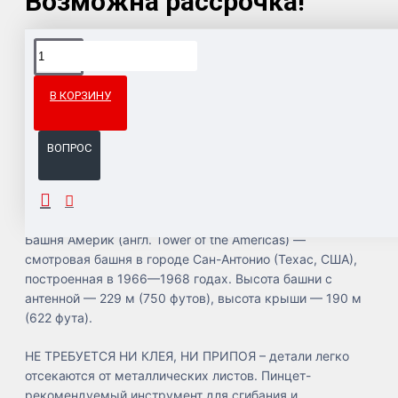
Возможна рассрочка!
Доставка товара по всему Таможенному союзу.
Гарантия возврата и обмена брака.
В КОРЗИНУ
Система бонусов и подарков за покупки.
ВОПРОС
ОПИСАНИЕ
Башня Америк (англ. Tower of the Americas) —
смотровая башня в городе Сан-Антонио (Техас, США),
построенная в 1966—1968 годах. Высота башни с
антенной — 229 м (750 футов), высота крыши — 190 м
(622 фута).
НЕ ТРЕБУЕТСЯ НИ КЛЕЯ, НИ ПРИПОЯ – детали легко
отсекаются от металлических листов. Пинцет-
рекомендуемый инструмент для сгибания и