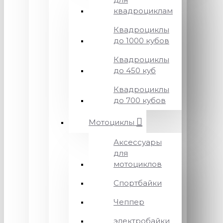
квадроциклам
Квадроциклы
до 1000 кубов
Квадроциклы
до 450 куб
Квадроциклы
до 700 кубов
Мотоциклы
Аксессуары
для
мотоциклов
Спортбайки
Чеппер
электробайки