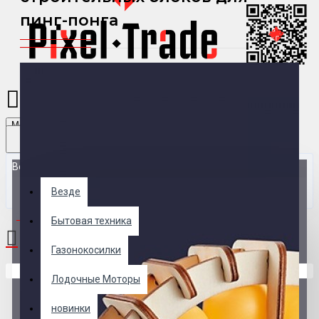
пинг-понга
Menu
Везде
Везде
0 товар(ов) - 0 р.
Бытовая техника
Газонокосилки
В корзине пусто!
Лодочные Моторы
новинки