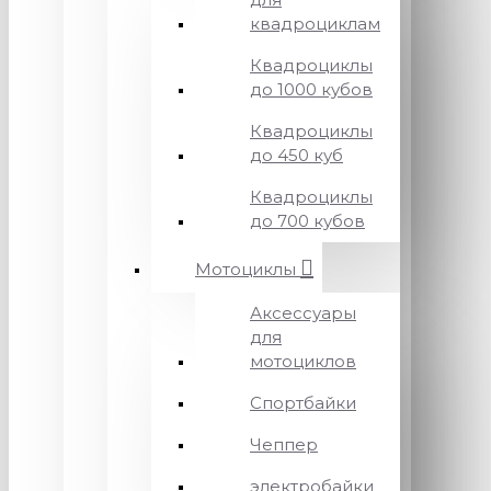
квадроциклам
Квадроциклы
до 1000 кубов
Квадроциклы
до 450 куб
Квадроциклы
до 700 кубов
Мотоциклы
Аксессуары
для
мотоциклов
Спортбайки
Чеппер
электробайки