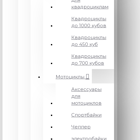
квадроциклам
Квадроциклы
до 1000 кубов
Квадроциклы
до 450 куб
Квадроциклы
до 700 кубов
Мотоциклы
Аксессуары
для
мотоциклов
Спортбайки
Чеппер
электробайки