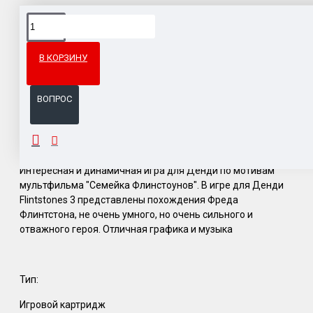
Доставка товара по всему Таможенному союзу.
Гарантия возврата и обмена брака.
В КОРЗИНУ
Система бонусов и подарков за покупки.
ВОПРОС
ОПИСАНИЕ
Интересная и динамичная игра для Денди по мотивам
мультфильма "Семейка Флинстоунов". В игре для Денди
Flintstones 3 представлены похождения Фреда
Флинтстона, не очень умного, но очень сильного и
отважного героя. Отличная графика и музыка
Тип:
Игровой картридж