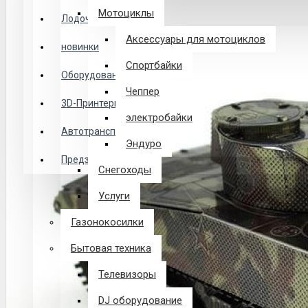
Логин
Мотоциклы
Лодочные Моторы
Аксессуары для мотоциклов
новинки
Закладки
Спортбайки
Оборудование
Чеппер
Сравнение
3D-Принтеры
электробайки
0 товар(ов) - 0 р.
Автотранспорт
Эндуро
Предзаказ из Китая
Снегоходы
В корзине пусто!
Услуги
Газонокосилки
Бытовая техника
Телевизоры
DJ оборудование