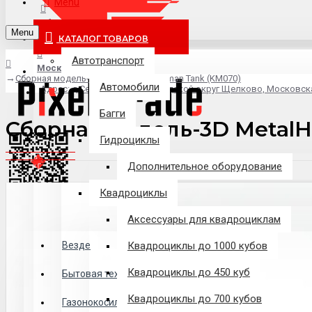
Menu
info@pixel-trade.ru
Menu
КАТАЛОГ ТОВАРОВ
Автотранспорт
Москва
Сборная модель-3D MetalHead Sherman Tank (KM070)
Автомобили
Адрес: д.Серково, вл1А, городской округ Щелково, Московск
Багги
Сборная модель-3D MetalH
Гидроциклы
Дополнительное оборудование
Квадроциклы
Аксессуары для квадроциклам
Везде
Везде
Квадроциклы до 1000 кубов
Квадроциклы до 450 куб
Филиалы
Бытовая техника
Квадроциклы до 700 кубов
Газонокосилки