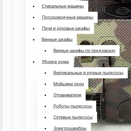
Стиральные машины
Посудомоечные машины
Печи и духовые шкафы
Винные шкафы
Винные шкафы по предзаказу
Уборка дома
Вертикальные и ручные пылесосы
Мойщики окон
Отпариватели
Роботы-пылесосы
Сетевые пылесосы
Электрошвабры