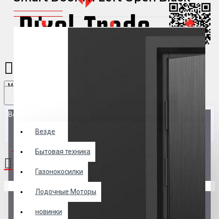
Menu
Везде
Везде
0 товар(ов) - 0 р.
Бытовая техника
Газонокосилки
В корзине пусто!
Лодочные Моторы
новинки