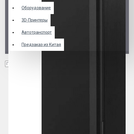
Оборудование
3D-Принтеры
Автотранспорт
Предзаказ из Китая