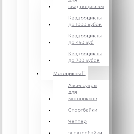
квадроциклам
Квадроциклы
до 1000 кубов
Квадроциклы
до 450 куб
Квадроциклы
до 700 кубов
Мотоциклы
Аксессуары
для
мотоциклов
Спортбайки
Чеппер
электробайки