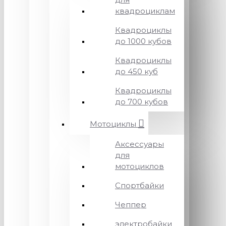
квадроциклам
Квадроциклы
до 1000 кубов
Квадроциклы
до 450 куб
Квадроциклы
до 700 кубов
Мотоциклы
Аксессуары
для
мотоциклов
Спортбайки
Чеппер
электробайки