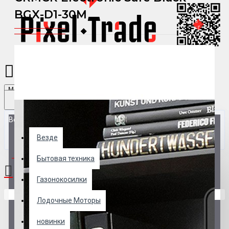
BGX-D1-30M
Menu
Везде
Везде
0 товар(ов) - 0 р.
Бытовая техника
Газонокосилки
В корзине пусто!
Лодочные Моторы
новинки