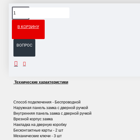
Доставка товара по всему Таможенному союзу.
Гарантия возврата и обмена брака.
В КОРЗИНУ
Система бонусов и подарков за покупки.
ВОПРОС
ОПИСАНИЕ
Технические характеристики
Способ подключения - Беспроводной
Наружная панель замка с дверной ручкой
Внутренняя панель замка с дверной ручкой
Врезной корпус замка
Накладка на дверную коробку
Бесконтактные карты - 2 шт
Механические ключи - 3 шт