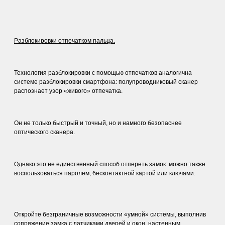
Разблокировки отпечатком пальца.
Технология разблокировки с помощью отпечатков аналогична
системе разблокировки смартфона: полупроводниковый сканер
распознает узор «живого» отпечатка.
Он не только быстрый и точный, но и намного безопаснее
оптического сканера.
Однако это не единственный способ отпереть замок: можно также
воспользоваться паролем, бесконтактной картой или ключами.
Откройте безграничные возможности «умной» системы, выполнив
сопряжение замка с датчиками дверей и окон, настенным