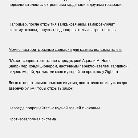
переключателем, электронными гардинами и другими товарами.
Например, после открытия замка хозяином, замок отключит
систему охраны, запустит водонагреватель и закроет шторы.
Можно настроить разные сценарии для разных пользователей.
*Может сопрягаться только с продукцией Aqara и Mi Home
(например, кондиционером, настенным переключателем, гардиной,
видеокамерой, датчиками окон и дверей по протоколу Zigbee)
Легко отпереть замок , выходя из дома, достаточно потянуть вверх
дверную ручку, чтобы открыть замок.
Навсегда попрощайтесь с нудной возней с ключами.
Противовзломная система