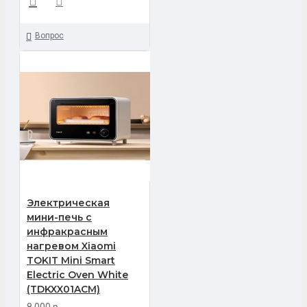
Вопрос
Электрическая
мини-печь с
инфракрасным
нагревом Xiaomi
TOKIT Mini Smart
Electric Oven White
(TDKXX01ACM)
8 000 р.