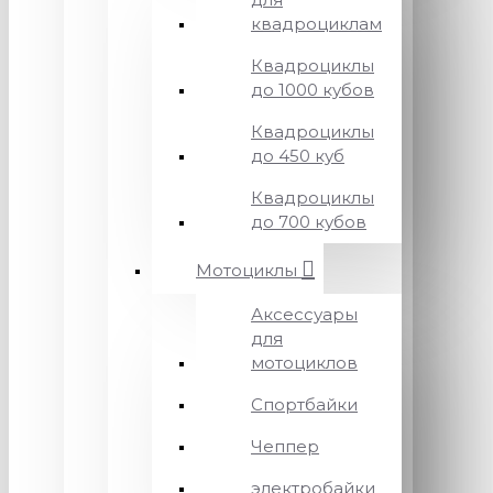
квадроциклам
Квадроциклы
до 1000 кубов
Квадроциклы
до 450 куб
Квадроциклы
до 700 кубов
Мотоциклы
Аксессуары
для
мотоциклов
Спортбайки
Чеппер
электробайки